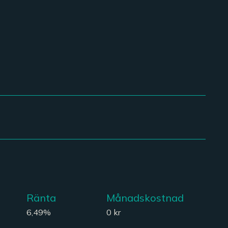
Ränta
Månadskostnad
6,49%
0 kr